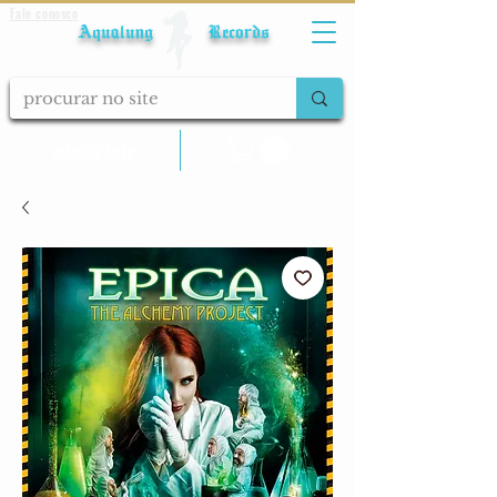
Fale conosco
Aqualung Records
calcular frete