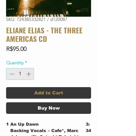
SKU: 724385332821 / d120087
ELIANE ELIAS - THE THREE
AMERICAS CD
Price
R$95.00
Quantity
*
Add to Cart
Buy Now
1
An Up Dawn
3:
Backing Vocals – Cafe*, Marc
34