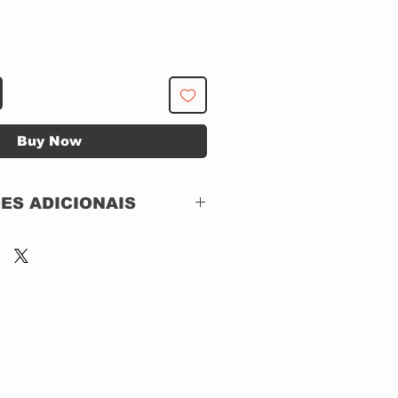
Buy Now
ES ADICIONAIS
Top Tape – 4618032-5
DVD, DVD-Video,
NTSC
Brazil