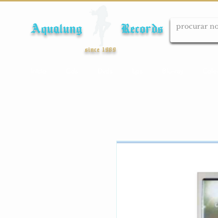
Aqualung Records
since 1989
Início
Cds
Dvds
Lps
Blu-ray
Cole