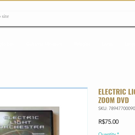
ção box
Guitarras Miniatura
Relógios
Livros
Lanç
ELECTRIC L
ZOOM DVD
SKU: 7894770009
Price
R$75.00
Quantity
*