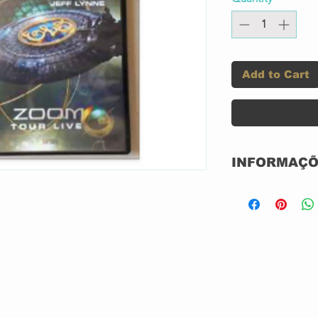
Add to Cart
INFORMAÇÕ
Selo:
Formato:
País:
Lançado: