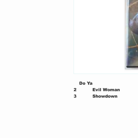
Do Ya
2
Evil Woman
3
Showdown
4
Strange Magic
5
Livin' Thing
6
Alright
7
Lonesome Lullaby
8
Telephone Line
9
Turn To Stone