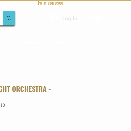
Fale conosco
Log In
amentos
Raridades
Toda loja
Sobre Aqualung
IGHT ORCHESTRA -
010