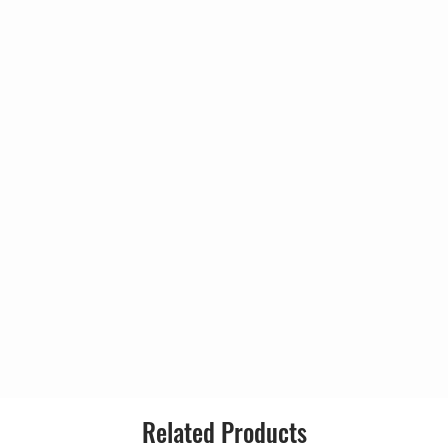
Gênero:
Estilo:
m
f My Head
e
wn
n
Related Products