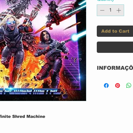
Add to Cart
INFORMAÇÕ
CD ACRILICO
NOVO
N/A
GRAVADORA: 
FAIXAS: 10
ANO: 2019
inite Shred Machine