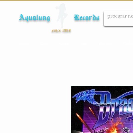
Aqualung Records
since 1989
Início
Cds
Dvds
Lps
Blu-ray
Cole