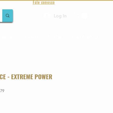
Fale conosco
Log In
amentos
Raridades
Toda loja
Sobre Aqualung
E - EXTREME POWER
479