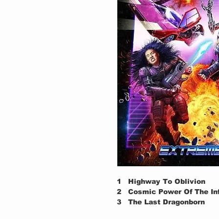
1
Highway To Oblivion
2
Cosmic Power Of The Inf
3
The Last Dragonborn
4
Heart Demolition