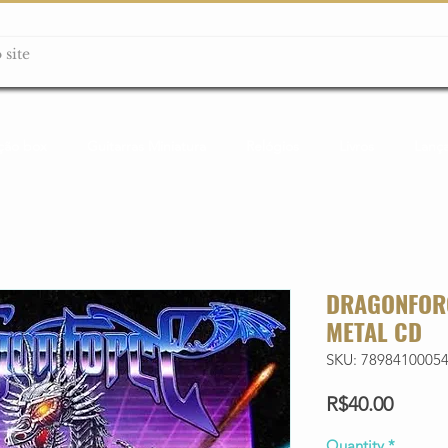
ção box
Guitarras Miniatura
Relógios
Livros
Lanç
DRAGONFORC
METAL CD
SKU: 7898410005
Price
R$40.00
Quantity
*