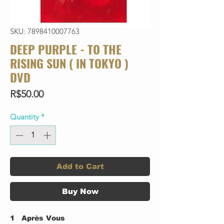
SKU: 7898410007763
DEEP PURPLE - TO THE
RISING SUN ( IN TOKYO )
DVD
Price
R$50.00
Quantity
*
Add to Cart
Buy Now
1
Après Vous