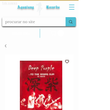
Fale conosco
Aqualung Records
calcular frete