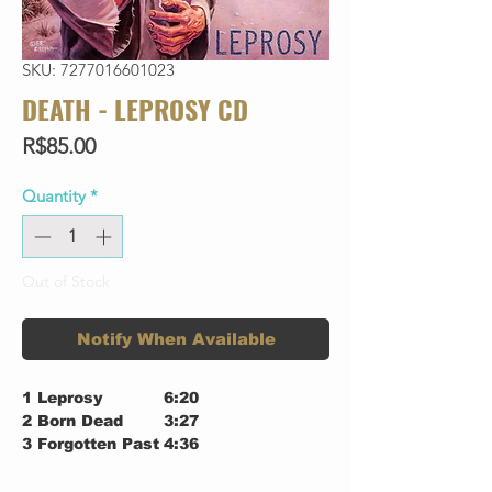
SKU: 7277016601023
DEATH - LEPROSY CD
Price
R$85.00
Quantity
*
Out of Stock
Notify When Available
1
Leprosy
6:20
2
Born Dead
3:27
3
Forgotten Past
4:36
4
Left To Die
4:37
5
Pull The Plug
4:26