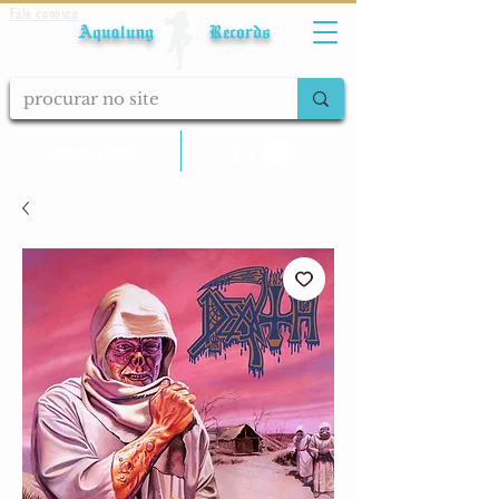
Fale conosco
Aqualung Records
calcular frete