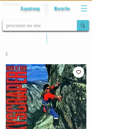
Fale conosco
Aqualung Records
calcular frete