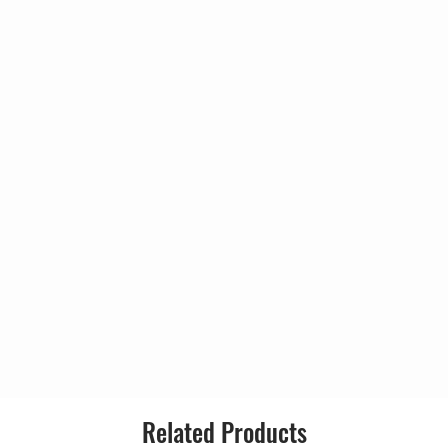
Released:
 Williams, Debbie Doss*, Shirley
4
Genre:
5:2
Style:
E. Stuart*
0
6:1
 Williams, Debbie Doss*, Shirley
0
ick Weaver
5:3
 R. Harper*
5
5:5
2
6:1
5
4:2
8
3:4
1
Related Products