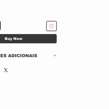
Buy Now
ES ADICIONAIS
EMI – 0946 3 70843
2 8
CD, ACRILICO
Remastered
IMPORTADO