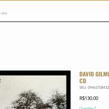
ção box
Guitarras Miniatura
Relógios
Livros
Lanç
DAVID GILM
CD
SKU: 0946370843
Price
R$130.00
Quantity
*