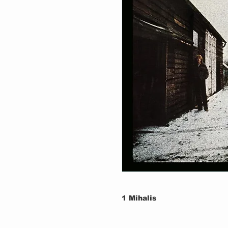
1
Mihalis
2
There's No Way Out Of H