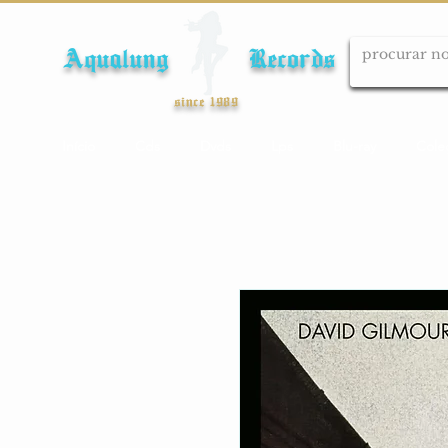
Aqualung Records
since 1989
Início
Cds
Dvds
Lps
Blu-ray
Cole