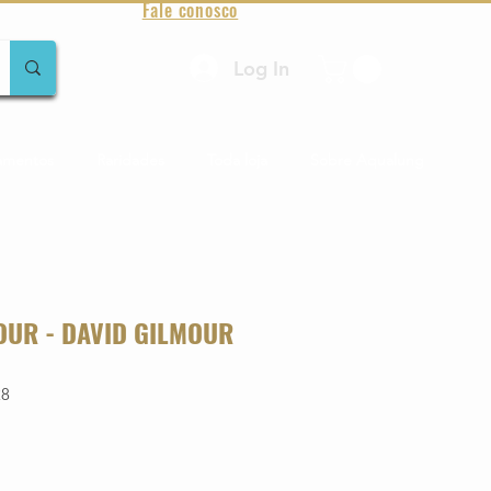
Fale conosco
Log In
amentos
Raridades
Toda loja
Sobre Aqualung
OUR - DAVID GILMOUR
28