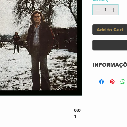
Add to Cart
INFORMAÇÕ
Label:
Format:
6:0
Country:
1
ere
5:2