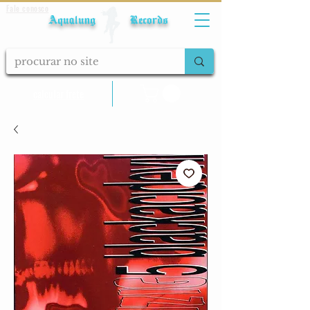
Fale conosco
Aqualung Records
calcular frete