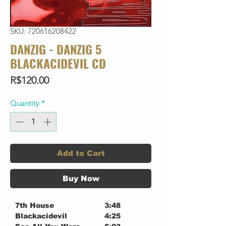
SKU: 720616208422
DANZIG - DANZIG 5
BLACKACIDEVIL CD
Price
R$120.00
Quantity
*
Add to Cart
Buy Now
7th House
3:48
Blackacidevil
4:25