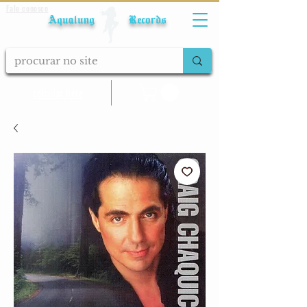
Fale conosco
Aqualung Records
calcular frete