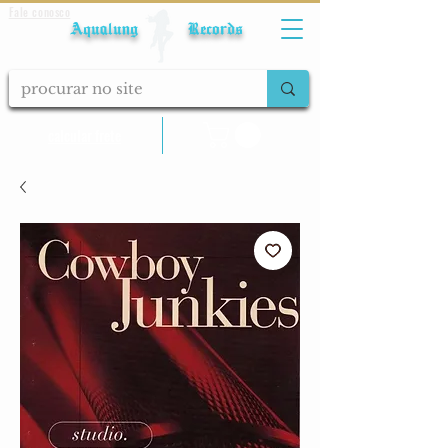
Fale conosco
Aqualung Records
calcular frete