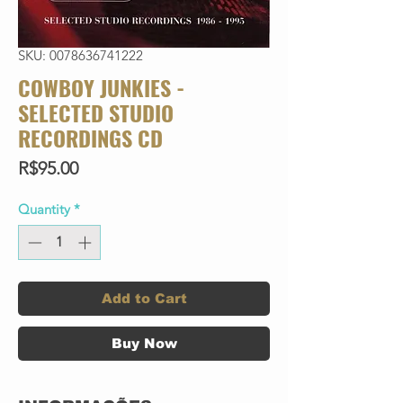
SKU: 0078636741222
COWBOY JUNKIES -
SELECTED STUDIO
RECORDINGS CD
Price
R$95.00
Quantity
*
Add to Cart
Buy Now