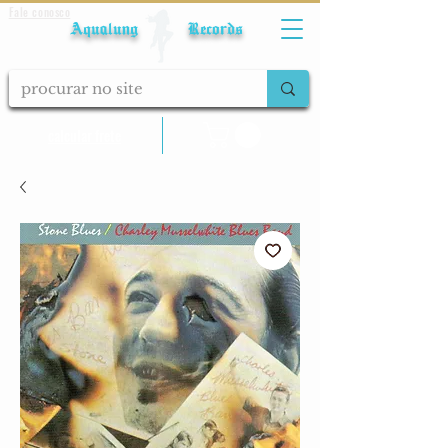
Fale conosco
Aqualung Records
calcular frete