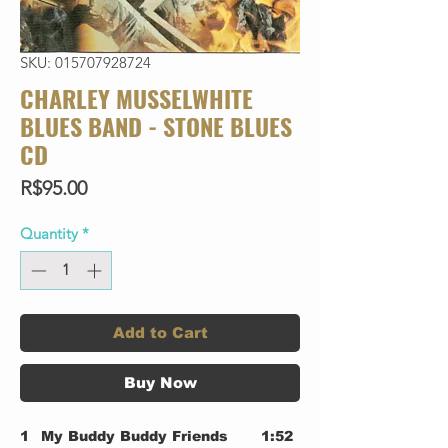
SKU: 015707928724
CHARLEY MUSSELWHITE
BLUES BAND - STONE BLUES
CD
Price
R$95.00
Quantity
*
Add to Cart
Buy Now
1
My Buddy Buddy Friends
1:52