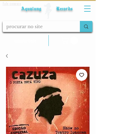
Fale conosco
Aqualung Records
calcular frete