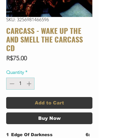
SKU: 3256981466596
CARCASS - WAKE UP THE
AND SMELL THE CARCASS
CD
Price
R$75.00
Quantity
*
Add to Cart
Buy Now
1
Edge Of Darkness
6: