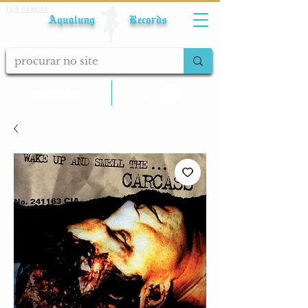
Fale conosco
Aqualung Records
calcular frete