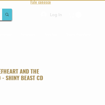
Fale conosco
Log In
amentos
Raridades
Toda loja
Sobre Aqualung
EFHEART AND THE
 - SHINY BEAST CD