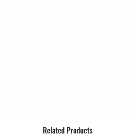
3:42
3:13
5:26
l Like A Mummy
5:03
4:04
3:23
5:00
4:20
0:38
Related Products