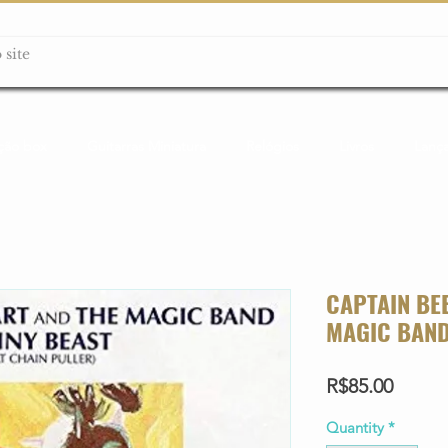
ção box
Guitarras Miniatura
Relógios
Livros
Lanç
CAPTAIN BE
MAGIC BAND
Price
R$85.00
Quantity
*