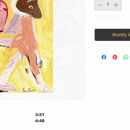
Out of Stock
Notify 
3:51
4:48
3:27