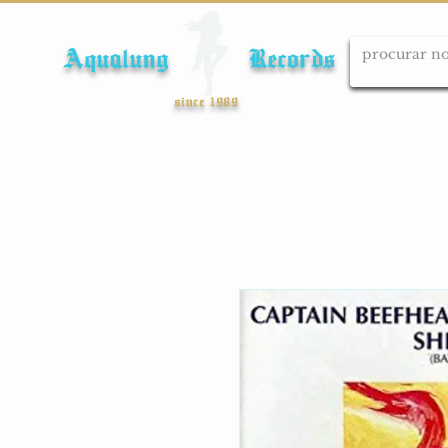
Aqualung Records
since 1989
Início
Cds
Dvds
Lps
Blu-ray
Cole