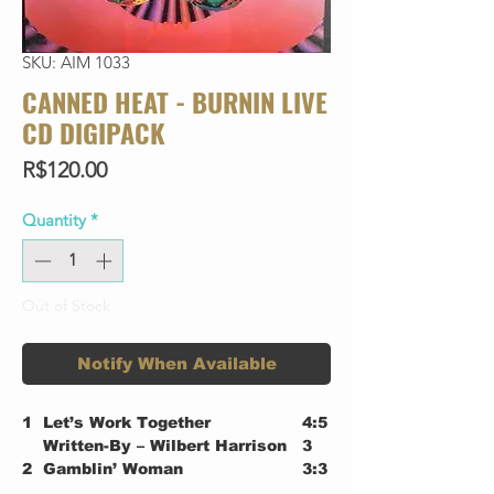
SKU: AIM 1033
CANNED HEAT - BURNIN LIVE
CD DIGIPACK
Price
R$120.00
Quantity
*
Out of Stock
Notify When Available
1
Let’s Work Together
4:5
Written-By – Wilbert Harrison
3
2
Gamblin’ Woman
3:3
Written-By – S. Hemphill*
4