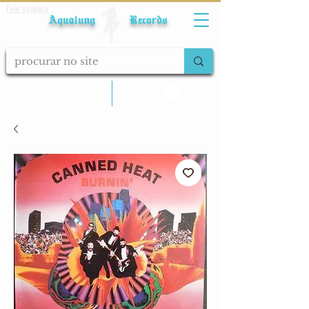
Fale conosco
Aqualung Records
calcular frete