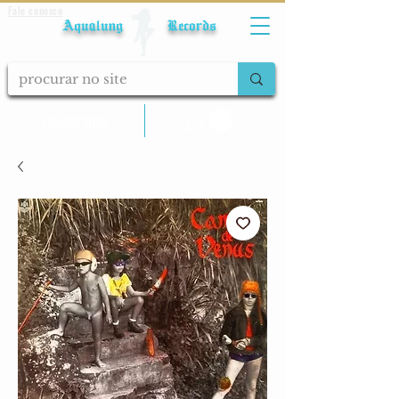
Fale conosco
Aqualung Records
calcular frete