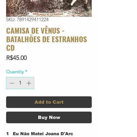
SKU: 7891429411224
CAMISA DE VÊNUS -
BATALHÕES DE ESTRANHOS
CD
Price
R$45.00
Quantity
*
Add to Cart
Buy Now
1
Eu Não Matei Joana D'Arc