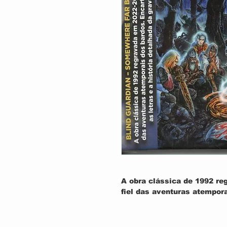
A obra clássica de 1992 re
fiel das aventuras atempor
paginas
1
Time What Is Time
2
Journey Through The Da