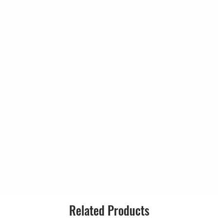
n
Country:
Forest)
bbit)
Released:
Genre:
Style:
Related Products