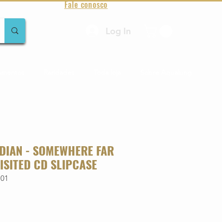
Fale conosco
Log In
amentos
Raridades
Toda loja
Sobre Aqualung
DIAN - SOMEWHERE FAR
ISITED CD SLIPCASE
701