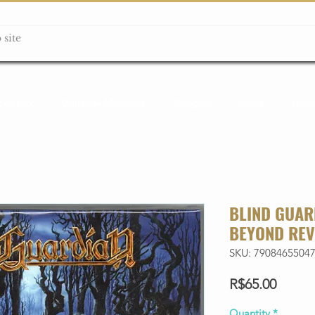
ção box
Guitarras Miniatura
Relógios
Livros
Lanç
BLIND GUAR
BEYOND REV
SKU: 7908465504
Price
R$65.00
Quantity
*