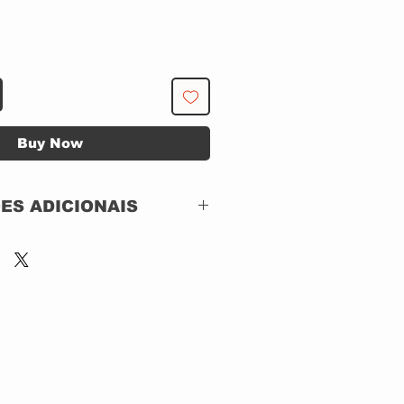
Buy Now
ES ADICIONAIS
Shinigami Records –
NBSR369
:
CD, ACRILICO
Slipcase
A obra clássica de
1992 regravada em
2022-2023. Uma