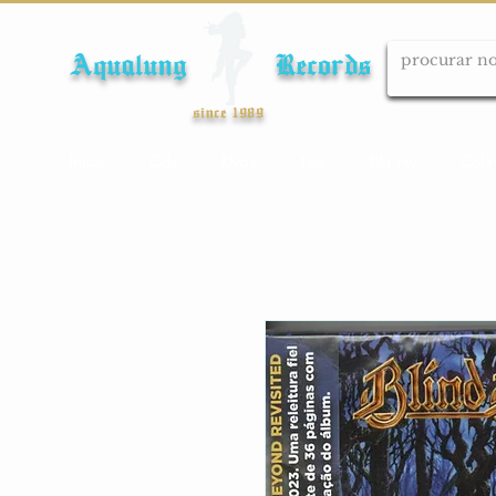
Aqualung Records
since 1989
Início
Cds
Dvds
Lps
Blu-ray
Cole