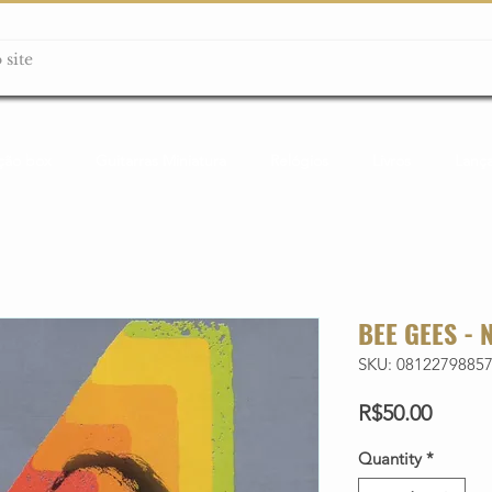
ção box
Guitarras Miniatura
Relógios
Livros
Lanç
BEE GEES -
SKU: 0812279885
Price
R$50.00
Quantity
*