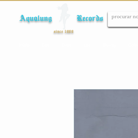
Aqualung Records
since 1989
Início
Cds
Dvds
Lps
Blu-ray
Cole