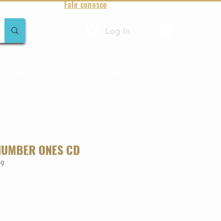
Fale conosco
Log In
amentos
Raridades
Toda loja
Sobre Aqualung
 NUMBER ONES CD
79