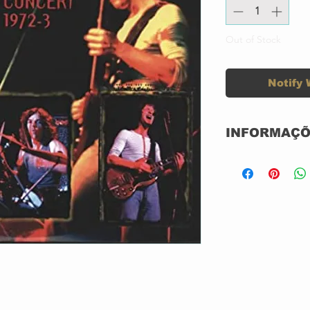
Out of Stock
Notify 
INFORMAÇÕ
CD ACRILICO
SEMI-NOVO
IMPORTADO
GRAVADORA: