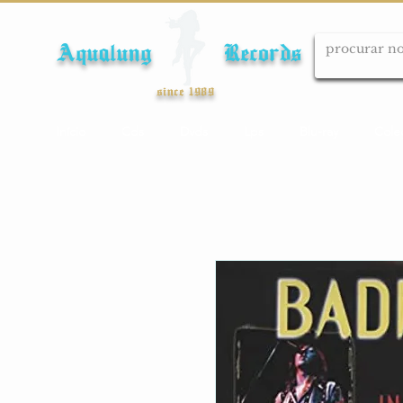
Aqualung Records
since 1989
Início
Cds
Dvds
Lps
Blu-ray
Cole