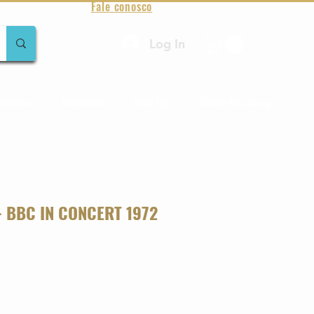
Fale conosco
Log In
amentos
Raridades
Toda loja
Sobre Aqualung
- BBC IN CONCERT 1972