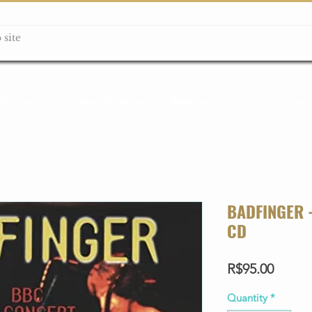
ção box
Guitarras Miniatura
Relógios
Livros
Lanç
BADFINGER 
CD
Price
R$95.00
Quantity
*