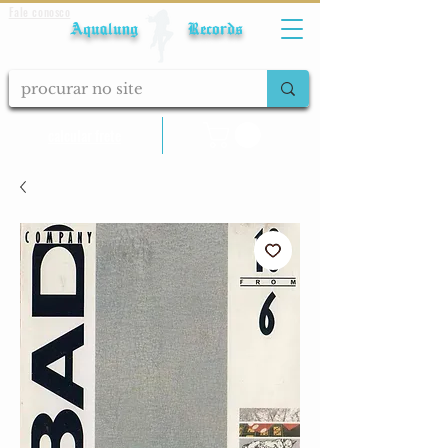
Fale conosco
Aqualung Records
calcular frete