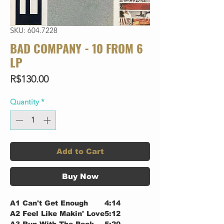
SKU: 604.7228
BAD COMPANY - 10 FROM 6
LP
Price
R$130.00
Quantity
*
Add to Cart
Buy Now
A1
Can't Get Enough
4:14
A2
Feel Like Makin' Love
5:12
A3
Run With The Pack
5:20