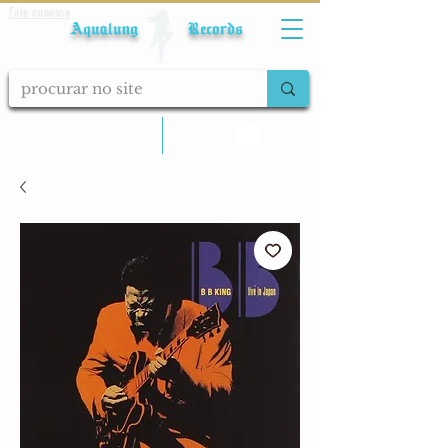
Fale conosco
Aqualung Records
calcular frete