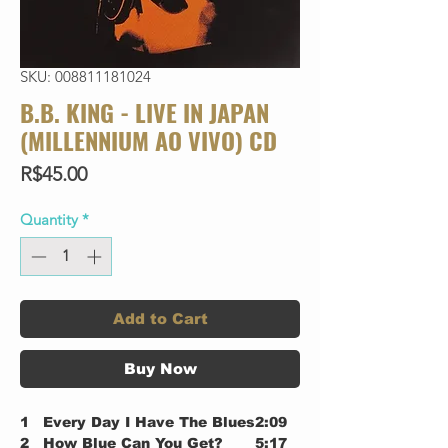
SKU: 008811181024
B.B. KING - LIVE IN JAPAN
(MILLENNIUM AO VIVO) CD
Price
R$45.00
Quantity
*
Add to Cart
Buy Now
1
Every Day I Have The Blues
2:09
2
How Blue Can You Get?
5:17