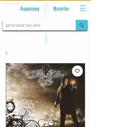
Fale conosco
Aqualung Records
calcular frete