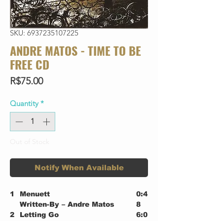
SKU: 6937235107225
ANDRE MATOS - TIME TO BE
FREE CD
Price
R$75.00
Quantity
*
Out of Stock
Notify When Available
1
Menuett
0:4
Written-By – Andre Matos
8
2
Letting Go
6:0