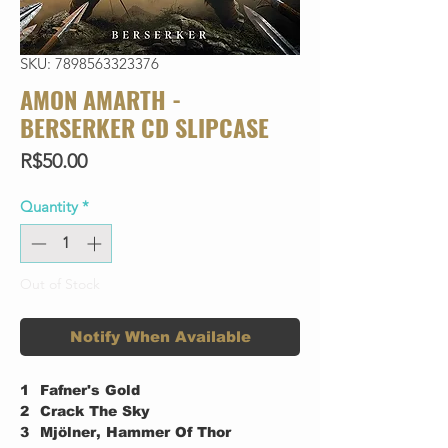
SKU: 7898563323376
AMON AMARTH -
BERSERKER CD SLIPCASE
Price
R$50.00
Quantity
*
Out of Stock
Notify When Available
1
Fafner's Gold
2
Crack The Sky
3
Mjölner, Hammer Of Thor