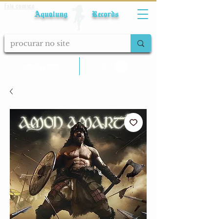
Fale conosco
Aqualung Records
calcular frete