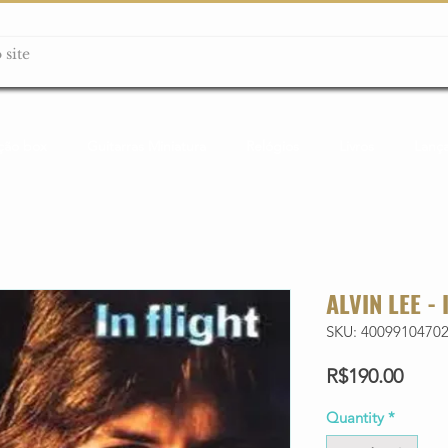
ção box
Guitarras Miniatura
Relógios
Livros
Lanç
ALVIN LEE -
SKU: 4009910470
Price
R$190.00
Quantity
*