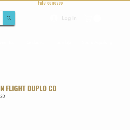
Fale conosco
Log In
amentos
Raridades
Toda loja
Sobre Aqualung
 IN FLIGHT DUPLO CD
220