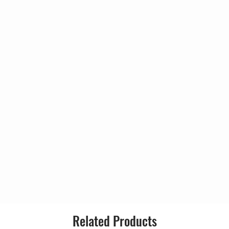
r
5:16
ove
5:04
ion
6:24
er Heard
5:24
2:58
0:53
4:59
4:20
4:02
6:00
4:20
3:41
2:09
2:02
 Baby
3:47
r
4:16
6:25
8:04
Related Products