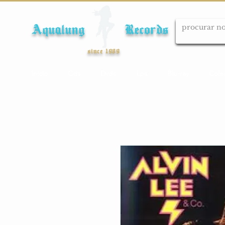
Aqualung Records
since 1989
Início
Cds
Dvds
Lps
Blu-ray
Cole