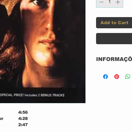
Add to Cart
INFORMAÇÕ
CD DUPLO AC
SEMI-NOVO
IMPORTADO
GRAVADORA: 
4:56
or
4:28
2:47
2:56