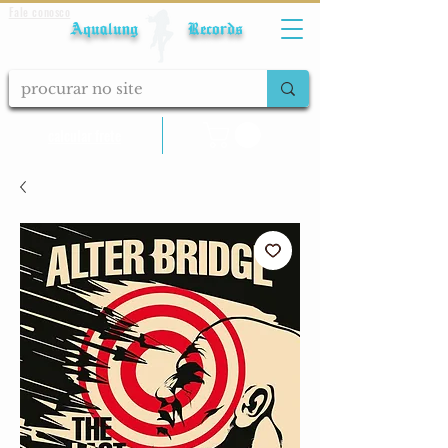
Fale conosco
Aqualung Records
calcular frete