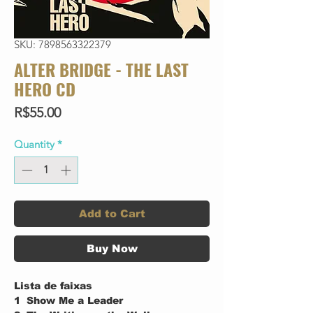
SKU: 7898563322379
ALTER BRIDGE - THE LAST
HERO CD
Price
R$55.00
Quantity
*
Add to Cart
Buy Now
Lista de faixas
1
Show Me a Leader