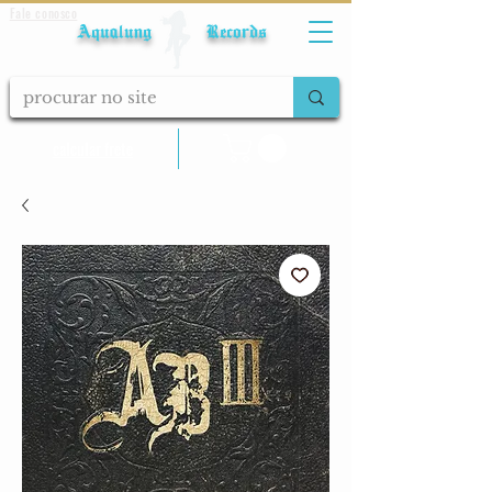
Fale conosco
Aqualung Records
calcular frete