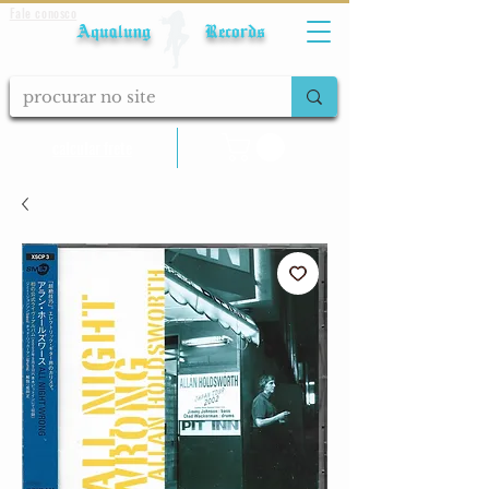
Fale conosco
Aqualung Records
calcular frete