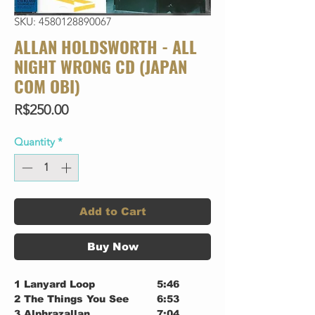
SKU: 4580128890067
ALLAN HOLDSWORTH - ALL
NIGHT WRONG CD (JAPAN
COM OBI)
Price
R$250.00
Quantity
*
Add to Cart
Buy Now
1
Lanyard Loop
5:46
2
The Things You See
6:53
3
Alphrazallan
7:04