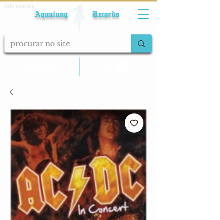
Fale conosco
Aqualung Records
calcular frete