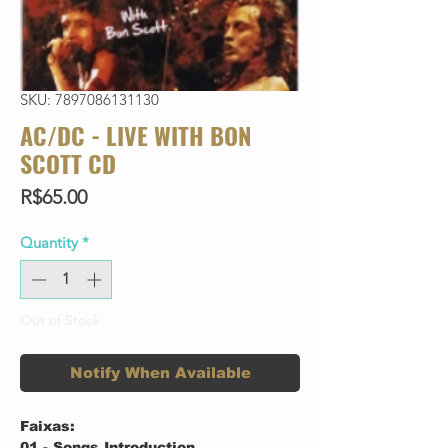
SKU: 7897086131130
AC/DC - LIVE WITH BON
SCOTT CD
Price
R$65.00
Quantity
*
Out of Stock
Notify When Available
Faixas:
01 - Songs Introduction