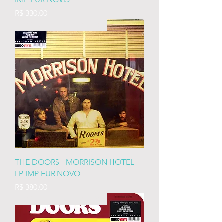
Preço
R$ 330,00
IMP EURO LACRADO 180
THE DOORS - MORRISON HOTEL
LP IMP EUR NOVO
Preço
R$ 380,00
IMP EURO LACRADO 180