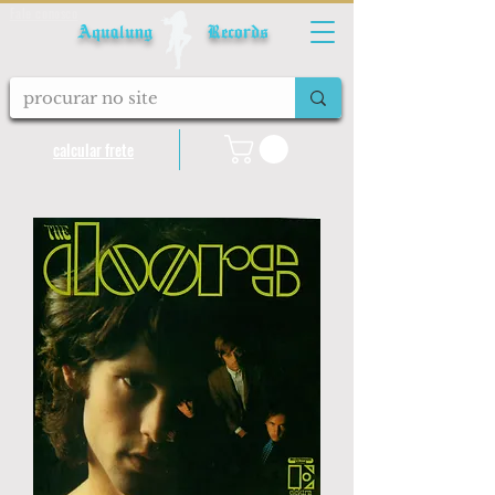
Fale conosco
Aqualung Records
calcular frete