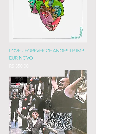
LOVE - FOREVER CHANGES LP IMP
EUR NOVO
Preço
R$ 350,00
IMP EURO LACRADO 180