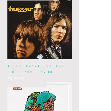
THE STOOGES - THE STOOGES
DUPLO LP IMP EUR NOVO
Preço
R$ 450,00
IMP EURO LACRADO