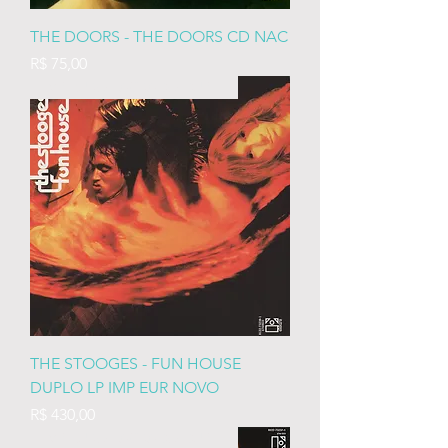
THE DOORS - THE DOORS CD NAC
Preço
R$ 75,00
IMP EURO LACRADO DUPLO
THE STOOGES - FUN HOUSE
DUPLO LP IMP EUR NOVO
Preço
R$ 430,00
IMP EURO LACRADO DUPLO