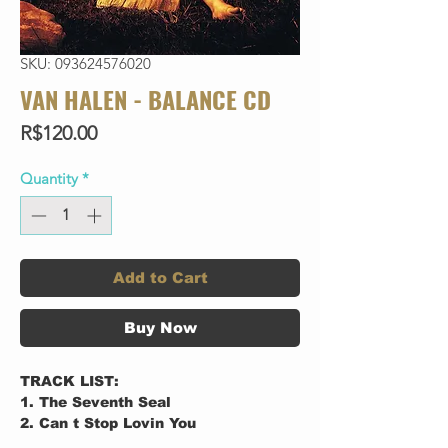
SKU: 093624576020
VAN HALEN - BALANCE CD
Price
R$120.00
Quantity
*
Add to Cart
Buy Now
TRACK LIST:
1. The Seventh Seal
2. Can t Stop Lovin You
3. Don t Tell Me (What Love Can Do)