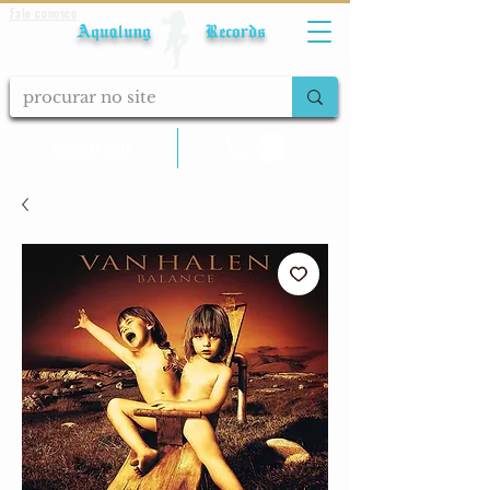
Fale conosco
Aqualung Records
calcular frete