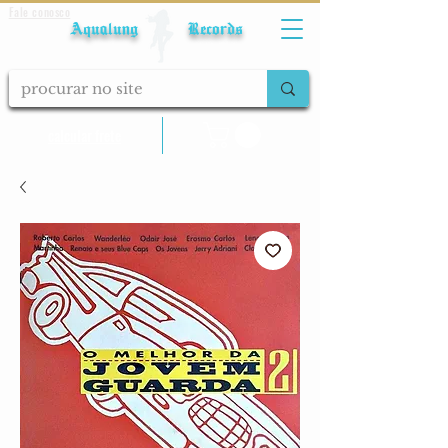
Fale conosco
Aqualung Records
calcular frete