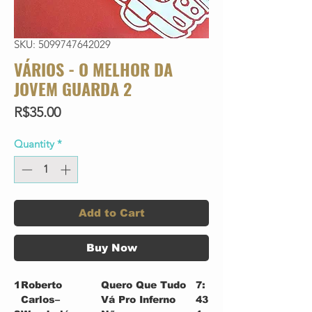
SKU: 5099747642029
VÁRIOS - O MELHOR DA
JOVEM GUARDA 2
Price
R$35.00
Quantity
*
Add to Cart
Buy Now
1
Roberto
Quero Que Tudo
7:
Carlos–
Vá Pro Inferno
43