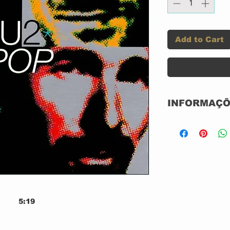
Add to Cart
INFORMAÇÕ
CD ACRILICO
NOVO
NACIONAL
GRAVADORA: 
ANO: 1997
5:19
5:07