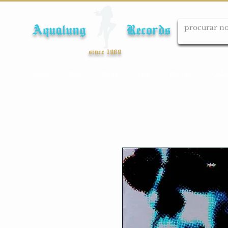
Aqualung Records
since 1989
Início
Cds
Dvds
Lps
Blu-ray
Cole