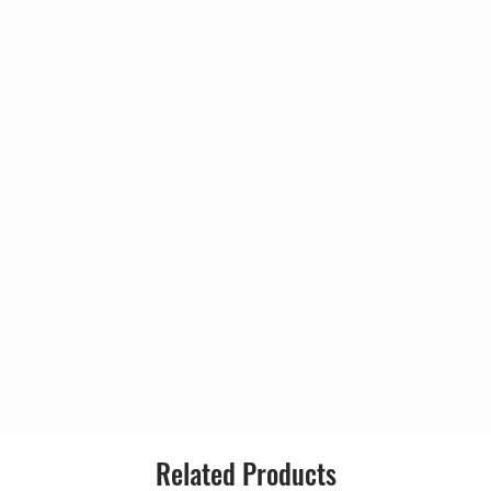
5:49
els
5:22
4:36
4:45
4:26
4:52
4:40
Dress
5:15
5:02
4:52
Related Products