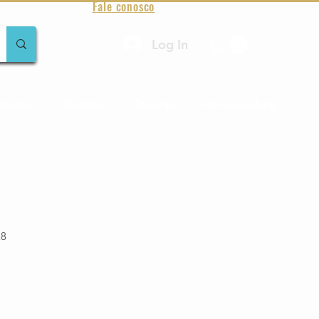
Fale conosco
Log In
amentos
Raridades
Toda loja
Sobre Aqualung
D
28