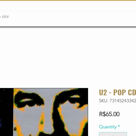
ção box
Guitarras Miniatura
Relógios
Livros
Lanç
U2 - POP C
SKU: 7314524334
Price
R$65.00
Quantity
*