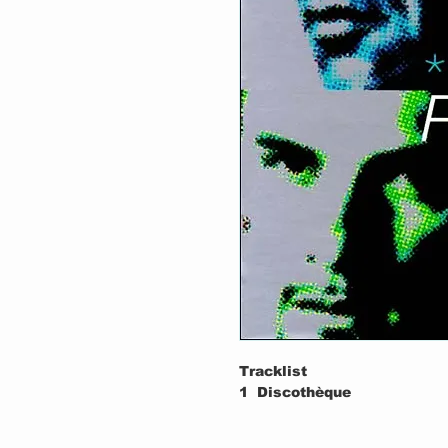
Tracklist
1
Discothèque
2
Do You Feel Loved