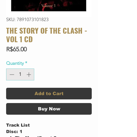
SKU: 7891073101823
THE STORY OF THE CLASH -
VOL 1 CD
Price
R$65.00
Quantity
*
Add to Cart
Buy Now
Track List
Disc: 1