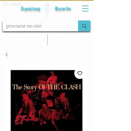
Fale conosco
Aqualung Records
calcular frete