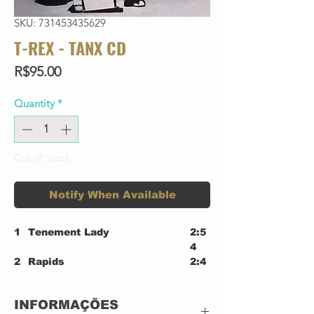
SKU: 731453435629
T-REX - TANX CD
Price
R$95.00
Quantity
*
Out of Stock
Notify When Available
1
Tenement Lady
2:5
4
2
Rapids
2:4
8
3
Mister Mister
3:2
INFORMAÇÕES
9