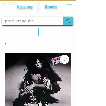
Fale conosco
Aqualung Records
calcular frete