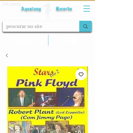
Fale conosco
Aqualung Records
calcular frete