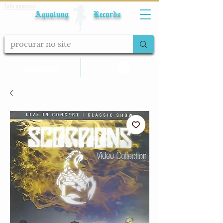
Fale conosco
Aqualung Records
calcular frete