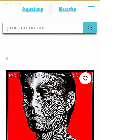
Fale conosco
Aqualung Records
calcular frete