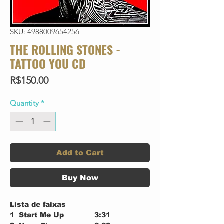
SKU: 4988009654256
THE ROLLING STONES -
TATTOO YOU CD
Price
R$150.00
Quantity
*
Add to Cart
Buy Now
Lista de faixas
1
Start Me Up
3:31