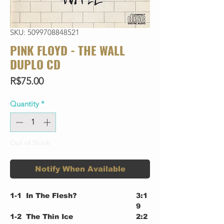
SKU: 5099708848521
PINK FLOYD - THE WALL
DUPLO CD
Price
R$75.00
Quantity
*
Out of Stock
Notify When Available
1-1
In The Flesh?
3:1
9
1-2
The Thin Ice
2:2