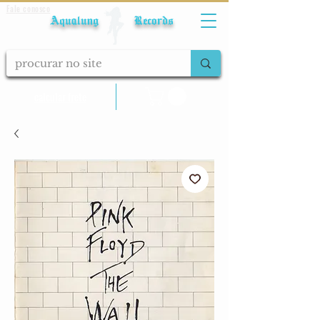
Fale conosco
Aqualung Records
calcular frete