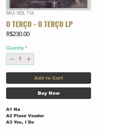
SKU: VDL 116
O TERÇO - O TERÇO LP
Price
R$230.00
Quantity
*
Add to Cart
Buy Now
A1
Na
A2
Plaxe Voador
A3
Yes, I Do
A4
Longe Sem Direção
A5
Flauta