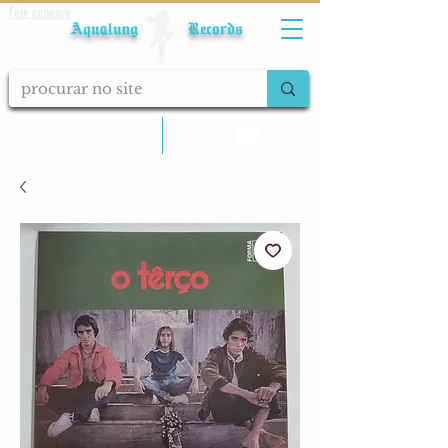
Fale conosco
Aqualung Records
calcular frete