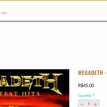
ção box
Guitarras Miniatura
Relógios
Livros
Lanç
MEGADETH -
Price
R$45.00
Quantity
*