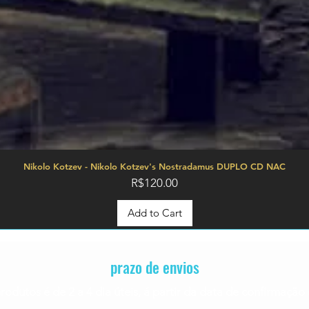
Nikolo Kotzev - Nikolo Kotzev's Nostradamus DUPLO CD NAC
Price
R$120.00
Add to Cart
prazo de envios
rodutos é de 2 a 4
dia úteis, á partir da data de confirmaç