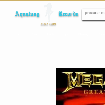
Aqualung Records
since 1989
Início
Cds
Dvds
Lps
Blu-ray
Cole