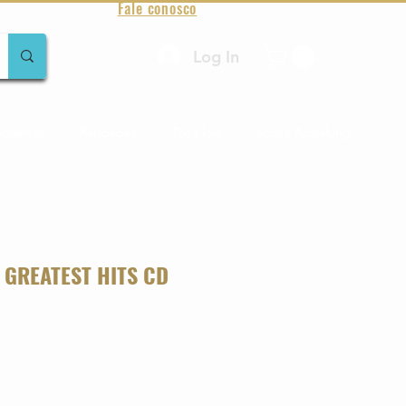
Fale conosco
Log In
amentos
Raridades
Toda loja
Sobre Aqualung
 GREATEST HITS CD