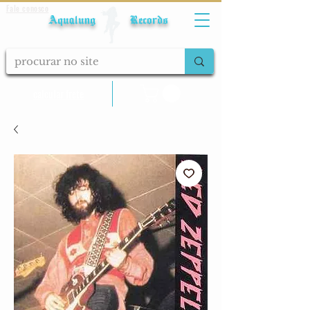
Fale conosco
Aqualung Records
calcular frete