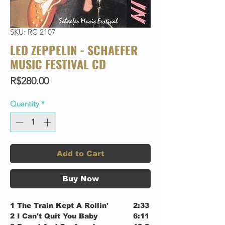
SKU: RC 2107
LED ZEPPELIN - SCHAEFER
MUSIC FESTIVAL CD
Price
R$280.00
Quantity
*
Add to Cart
Buy Now
1
The Train Kept A Rollin'
2:33
2
I Can't Quit You Baby
6:11