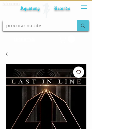
Fale conosco
Aqualung Records
calcular frete