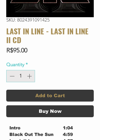
SKU: 8024391091425
LAST IN LINE - LAST IN LINE
II CD
Price
R$95.00
Quantity
*
Add to Cart
Buy Now
Intro
1:04
Black Out The Sun
4:59