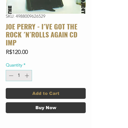
SKU: 4988009626529
JOE PERRY - I´VE GOT THE
ROCK ´N´ROLLS AGAIN CD
IMP
Price
R$120.00
Quantity
*
Add to Cart
Buy Now