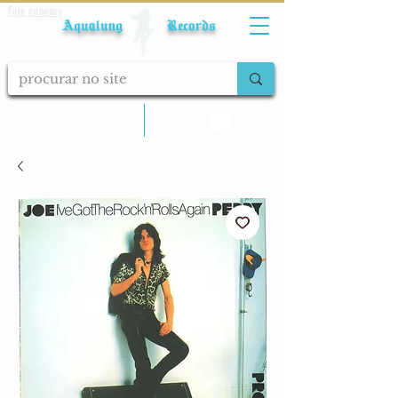
Fale conosco
Aqualung Records
calcular frete