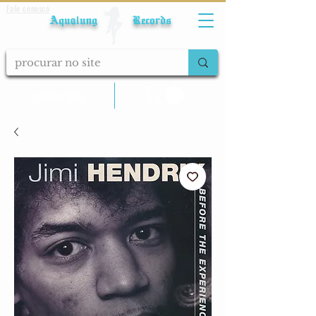
Fale conosco
Aqualung Records
calcular frete