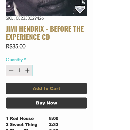
SKU: 082333229426
JIMI HENDRIX - BEFORE THE
EXPERIENCE CD
Price
R$35.00
Quantity
*
Add to Cart
Buy Now
1
Red House
8:00
2
Sweet Thing
2:32