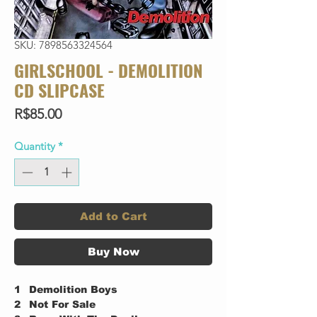
SKU: 7898563324564
GIRLSCHOOL - DEMOLITION
CD SLIPCASE
Price
R$85.00
Quantity
*
Add to Cart
Buy Now
1
Demolition Boys
2
Not For Sale