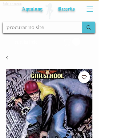
Fale conosco
Aqualung Records
calcular frete