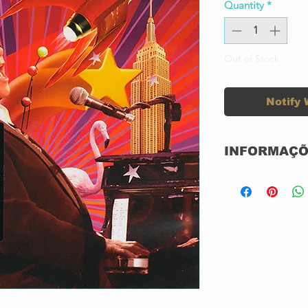
Quantity
*
Out of Stock
Notify 
INFORMAÇÕ
DUPLO DVD+C
SEMI-NOVO
IMPORTADO
GRAVADORA:
CONDIÇÃO DA
CONDIÇÃO DO
CONTEÚDO: B
PARA ACESSO
EXCLUSIVO L