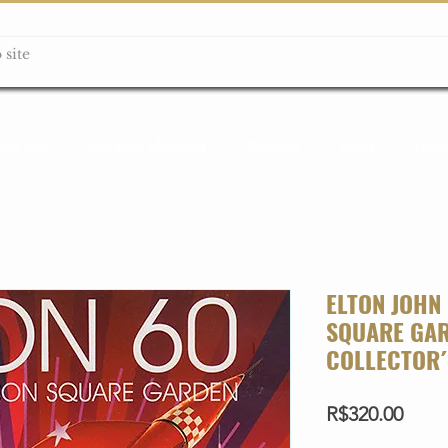
ção box
Guitarras Miniatura
Relógios
Livros
Lanç
ELTON JOHN 
SQUARE GAR
COLLECTOR´
Price
R$320.00