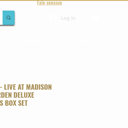
Fale conosco
Log In
amentos
Raridades
Toda loja
Sobre Aqualung
- LIVE AT MADISON
DEN DELUXE
S BOX SET