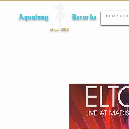
Aqualung Records
since 1989
Início
Cds
Dvds
Lps
Blu-ray
Cole