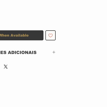
When Available
ES ADICIONAIS
D BOX SET EDIÇÃO LIMITADA
 MERCURY RECORDS
 CAIXA: IMPECAVEL
 DISCO: IMPECAVEL
OX COM 2 DVD+CD, 1 CRACHÁ
 EXCLUSIVO DO SHOW, POSTER
IMITADO E ENCARTES