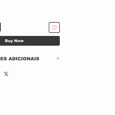
Buy Now
ES ADICIONAIS
DVD Total – DVT-21,
DVD Total – N2266
DVD, DVD-Video,
NTSC,
Brazil