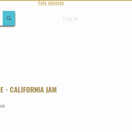
Fale conosco
Log In
amentos
Raridades
Toda loja
Sobre Aqualung
E - CALIFORNIA JAM
666