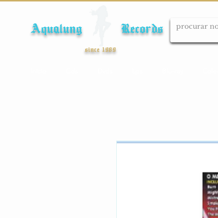
Aqualung Records
since 1989
Início
Cds
Dvds
Lps
Blu-ray
Cole