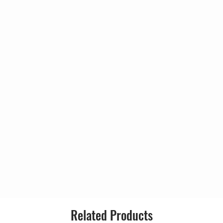
Released:
Genre:
Style:
Related Products