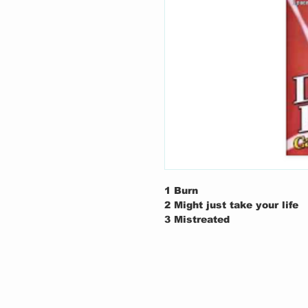
1
Burn
2
Might just take your life
3
Mistreated
4
Skoke On The Water
5
You Fool No One
6
The Mule
7
Space Trucking