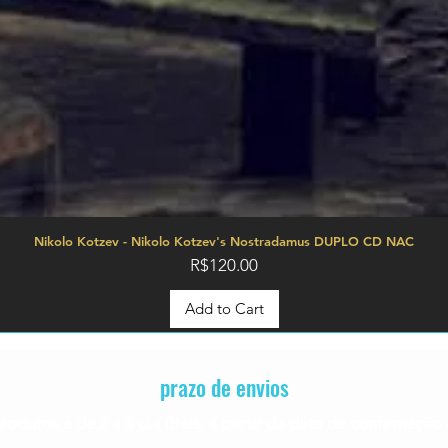
Nikolo Kotzev - Nikolo Kotzev's Nostradamus DUPLO CD NAC
Price
R$120.00
Add to Cart
prazo de envios
rodutos é de 2 a 4
dia úteis, á partir da data de confirmaç