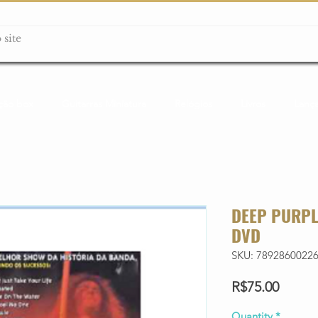
ção box
Guitarras Miniatura
Relógios
Livros
Lanç
DEEP PURPL
DVD
SKU: 7892860022
Price
R$75.00
Quantity
*