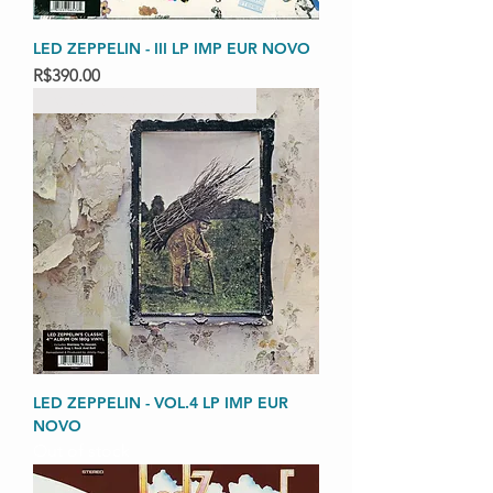
LED ZEPPELIN - III LP IMP EUR NOVO
Price
R$390.00
IMPORTADO LACRADO 180
LED ZEPPELIN - VOL.4 LP IMP EUR
NOVO
Out of stock